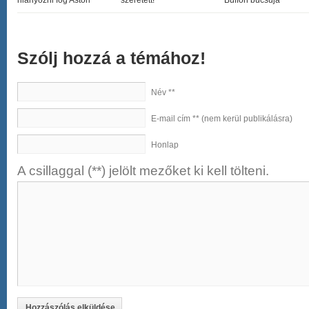
hiányozni fog Astori”
szeretett!
Buffon búcsúja
Szólj hozzá a témához!
Név **
E-mail cím ** (nem kerül publikálásra)
Honlap
A csillaggal (**) jelölt mezőket ki kell tölteni.
Hozzászólás elküldése