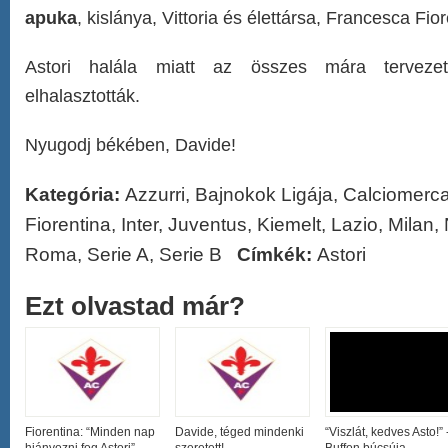
apuka
, kislánya, Vittoria és élettársa, Francesca Fior
Astori halála miatt az összes mára tervezett
elhalasztották.
Nyugodj békében, Davide!
Kategória:
Azzurri
,
Bajnokok Ligája
,
Calciomerca
Fiorentina
,
Inter
,
Juventus
,
Kiemelt
,
Lazio
,
Milan
,
Roma
,
Serie A
,
Serie B
Címkék:
Astori
Ezt olvastad már?
Fiorentina: “Minden nap
Davide, téged mindenki
“Viszlát, kedves Asto!” 