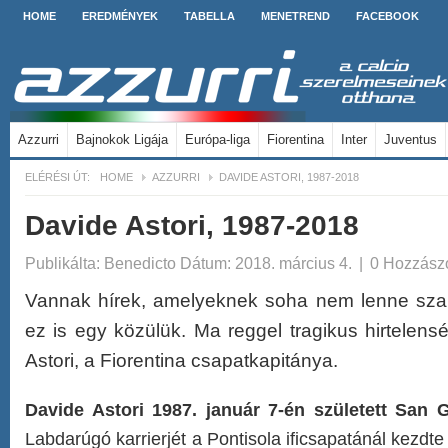
HOME
EREDMÉNYEK
TABELLA
MENETREND
FACEBOOK
Azzurri
Bajnokok Ligája
Európa-liga
Fiorentina
Inter
Juventus
ELÉRÉSI ÚT:
HOME
AZZURRI
DAVIDE ASTORI, 1987-2018
Davide Astori, 1987-2018
Publikálta:
Benedicto
Dátum: 2018. március 4.
|
0 Hozzász
Vannak hírek, amelyeknek soha nem lenne sza
ez is egy közülük. Ma reggel tragikus hirtelens
Astori, a Fiorentina csapatkapitánya.
Davide Astori 1987. január 7-én született San 
Labdarúgó karrierjét a Pontisola ificsapatánál kezdt