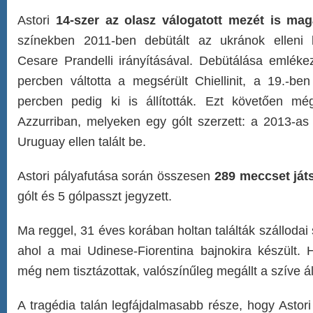
Astori
14-szer az olasz válogatott mezét is mag
színekben 2011-ben debütált az ukránok elleni
Cesare Prandelli irányításával. Debütálása emlékez
percben váltotta a megsérült Chiellinit, a 19.-ben
percben pedig ki is állították. Ezt követően mé
Azzurriban, melyeken egy gólt szerzett: a 2013-a
Uruguay ellen talált be.
Astori pályafutása során összesen
289 meccset játs
gólt és 5 gólpasszt jegyzett.
Ma reggel, 31 éves korában holtan találták szálloda
ahol a mai Udinese-Fiorentina bajnokira készült. 
még nem tisztázottak, valószínűleg megállt a szíve 
A tragédia talán legfájdalmasabb része, hogy Asto