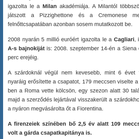
igazolta le a
Milan
akadémiája. A Milantól többször
játszott a Pizzighettone és a Cremonese m
felnőttcsapatában azonban sosem mutatkozott be.
2008 nyarán 5 millió euróért igazolta le a
Cagliari
, 
A-s bajnokiját
is: 2008. szeptember 14-én a Siena e
perc erejéig.
A szárdoknál végül nem kevesebb, mint 6 évet t
nyaráig erősítette a csapatot, 179 meccsen viselte a
ben a Roma vette kölcsön, egy szezon alatt 30 talá
majd a szerződés lejártával visszakerült a szárdok
a nyáron megvásárolta őt a Fiorentina.
A firenzeiek színében bő 2,5 év alatt 109 meccs
volt a gárda csapatkapitánya is.