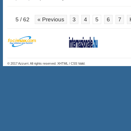
5 / 62
« Previous
3
4
5
6
7
© 2017
Azzurri
. All rights reserved. XHTML / CSS Valid.