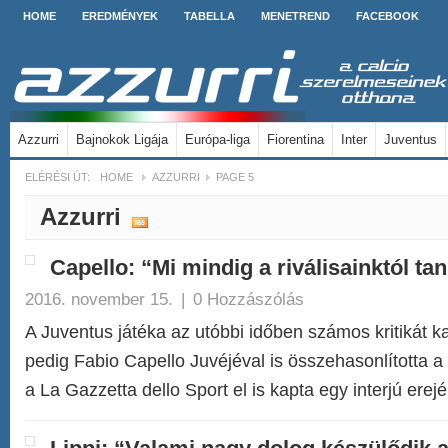
HOME
EREDMÉNYEK
TABELLA
MENETREND
FACEBOOK
Azzurri
Bajnokok Ligája
Európa-liga
Fiorentina
Inter
Juventus
ELÉRÉSI ÚT:
HOME
AZZURRI
PAGE 5
Azzurri
Capello: “Mi mindig a riválisainktól ta
2016. november 15.
|
0 Hozzászólás
A Juventus játéka az utóbbi időben számos kritikát kap
pedig Fabio Capello Juvéjéval is összehasonlította a
a La Gazzetta dello Sport el is kapta egy interjú ere