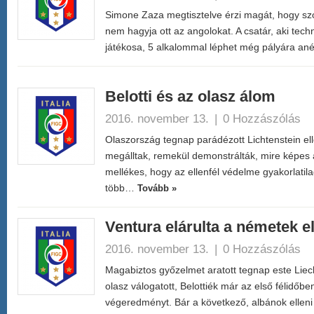
Simone Zaza megtisztelve érzi magát, hogy szó
nem hagyja ott az angolokat. A csatár, aki tec
játékosa, 5 alkalommal léphet még pályára an
Belotti és az olasz álom
2016. november 13.
|
0 Hozzászólás
Olaszország tegnap parádézott Lichtenstein el
megálltak, remekül demonstrálták, mire képes 
mellékes, hogy az ellenfél védelme gyakorlatila
több…
Tovább »
Ventura elárulta a németek ell
2016. november 13.
|
0 Hozzászólás
Magabiztos győzelmet aratott tegnap este Liec
olasz válogatott, Belottiék már az első félidőben
végeredményt. Bár a következő, albánok elleni 