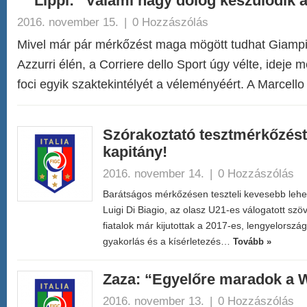
Lippi: “Valami nagy dolog készülődik a
2016. november 15.
|
0 Hozzászólás
Mivel már pár mérkőzést maga mögött tudhat Giampi
Azzurri élén, a Corriere dello Sport úgy vélte, ideje
foci egyik szaktekintélyét a véleményéért. A Marcell
Szórakoztató tesztmérkőzést 
kapitány!
2016. november 14.
|
0 Hozzászólás
Barátságos mérkőzésen teszteli kevesebb lehe
Luigi Di Biagio, az olasz U21-es válogatott szö
fiatalok már kijutottak a 2017-es, lengyelorszá
gyakorlás és a kísérletezés…
Tovább »
Zaza: “Egyelőre maradok a
2016. november 13.
|
0 Hozzászólás