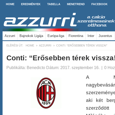
HOME
EREDMÉNYEK
TABELLA
MENETREND
FACEBOOK
Azzurri
Bajnokok Ligája
Európa-liga
Fiorentina
Inter
Juventus
ELÉRÉSI ÚT:
HOME
AZZURRI
CONTI: “ERŐSEBBEN TÉREK VISSZA!”
Conti: “Erősebben térek vissza
Publikálta:
Benedicto
Dátum: 2017. szeptember 16.
|
0 Hoz
A Mil
nagybevásár
szerzeménye
aki két be
szerződöt