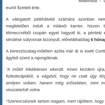
Milánóba - ú
eurót fizetett érte.
A válogatott jobbhátvéd számára azonban ne
megfelelően indult a milánói karrier, hiszen
tétmeccséből csupán egyet hagyott ki, a pénteki
sérülése súlyosnak bizonyult, előreláthatólag
6 hónap
A keresztszalag-műtéten azóta már át is esett Cont
ágyból üzent a rajongóknak.
“A műtét tökéletesen sikerült. Innen kezdem újr
fizikoterápiától, a vágyból, hogy ne csak úgy tér
amilyen voltam, hanem még erősebben, mint mie
visszatartott volna.
“Szerencsésnek tartom magam, mert rájöttem, hog