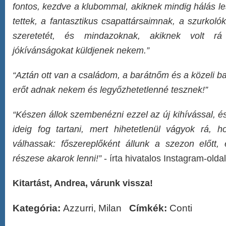
fontos, kezdve a klubommal, akiknek mindig hálás le
tettek, a fantasztikus csapattársaimnak, a szurkol
szeretetét, és mindazoknak, akiknek volt r
jókívánságokat küldjenek nekem.”
“Aztán ott van a családom, a barátnőm és a közeli ba
erőt adnak nekem és legyőzhetetlenné tesznek!”
“Készen állok szembenézni ezzel az új kihívással, 
ideig fog tartani, mert hihetetlenül vágyok rá, h
válhassak: főszereplőként állunk a szezon előtt,
részese akarok lenni!”
- írta hivatalos Instagram-olda
Kitartást, Andrea, várunk vissza!
Kategória:
Azzurri
,
Milan
Címkék:
Conti