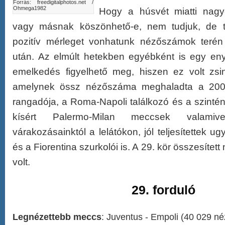
Forrás: freedigitalphotos.net /
Ohmega1982
Hogy a húsvét miatti nag
vagy másnak köszönhető-e, nem tudjuk, de t
pozitív mérleget vonhatunk nézőszámok terén 
után. Az elmúlt hetekben egyébként is egy eny
emelkedés figyelhető meg, hiszen ez volt zsin
amelynek össz nézőszáma meghaladta a 200 e
rangadója, a Roma-Napoli találkozó és a szinté
kísért Palermo-Milan meccsek valami
várakozásainktól a lelátókon, jól teljesítettek 
és a Fiorentina szurkolói is. A 29. kör összesíte
volt.
29. forduló
Legnézettebb meccs
: Juventus - Empoli (40 029 né