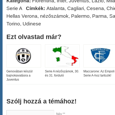
Kategória:
Fiorentina
,
Inter
,
Juventus
,
Lazio
,
Mil
Serie A
Címkék:
Atalanta
,
Cagliari
,
Cesena
,
Chi
Hellas Verona
,
nézőszámok
,
Palermo
,
Parma
,
Sa
Torino
,
Udinese
Ezt olvastad már?
Genovában készül
Serie A nézőszámok, 30.
Maccarone: Az Empoli
bajnokavatásra a
és 31. forduló
Serie A-hoz tartozik!
Juventus
Szólj hozzá a témához!
Név **