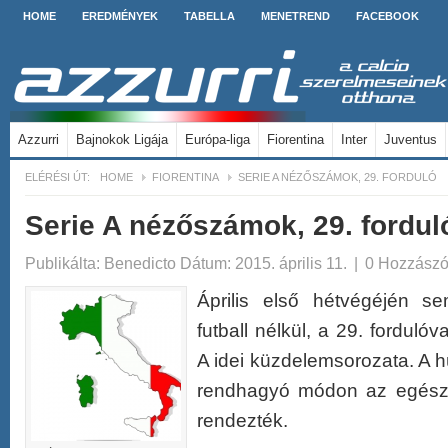
HOME
EREDMÉNYEK
TABELLA
MENETREND
FACEBOOK
Azzurri
Bajnokok Ligája
Európa-liga
Fiorentina
Inter
Juventus
ELÉRÉSI ÚT:
HOME
FIORENTINA
SERIE A NÉZŐSZÁMOK, 29. FORDULÓ
Serie A nézőszámok, 29. fordul
Publikálta:
Benedicto
Dátum: 2015. április 11.
|
0 Hozzászó
Április első hétvégéjén s
futball nélkül, a 29. fordulóva
A idei küzdelemsorozata. A h
rendhagyó módon az egész 
rendezték.