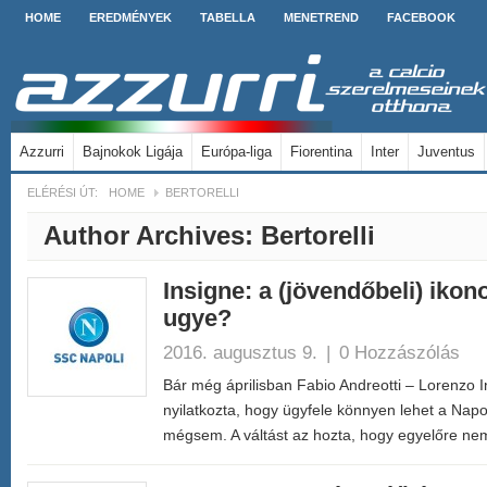
HOME
EREDMÉNYEK
TABELLA
MENETREND
FACEBOOK
Azzurri
Bajnokok Ligája
Európa-liga
Fiorentina
Inter
Juventus
ELÉRÉSI ÚT:
HOME
BERTORELLI
Author Archives:
Bertorelli
Insigne: a (jövendőbeli) ikon
ugye?
2016. augusztus 9.
|
0 Hozzászólás
Bár még áprilisban Fabio Andreotti – Lorenzo 
nyilatkozta, hogy ügyfele könnyen lehet a Napoli
mégsem. A váltást az hozta, hogy egyelőre 