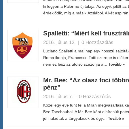
ki legyen a Palermo új tulaja. Az egyik jelölt a
érdeklődik, míg a másik Ázsiából. A két aspir
Spalletti: “Miért kell frusztrál
2016. július 12.
|
0 Hozzászólás
Luciano Spalletti a mai nap egy hosszú sajtótájé
Roma ikonja, Francesco Totti szerepe is előkerü
nem ez lesz az utolsó szezonja a…
Tovább »
Mr. Bee: “Az olasz foci többrő
pénz”
2016. július 7.
|
0 Hozzászólás
Közel egy éve tűnt fel a Milan megvásárlása ka
Bee Taechaubol. A Mr. Bee ként elhíresült potenc
jól haladtak a tárgyalások és úgy…
Tovább »