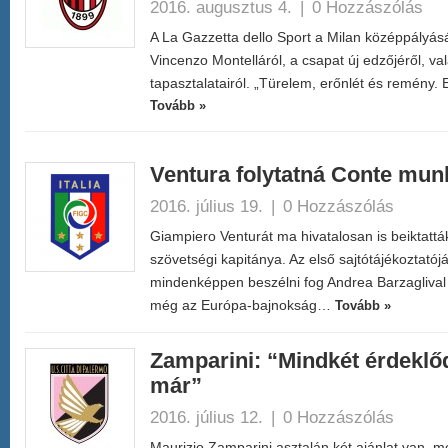
2016. augusztus 4.
|
0 Hozzászólás
A La Gazzetta dello Sport a Milan középpályásá
Vincenzo Montelláról, a csapat új edzőjéről, val
tapasztalatairól. „Türelem, erőnlét és remény.
Tovább »
Ventura folytatná Conte mun
2016. július 19.
|
0 Hozzászólás
Giampiero Venturát ma hivatalosan is beiktatták
szövetségi kapitánya. Az első sajtótájékoztató
mindenképpen beszélni fog Andrea Barzaglival a
még az Európa-bajnokság…
Tovább »
Zamparini: “Mindkét érdeklő
már”
2016. július 12.
|
0 Hozzászólás
Maurizio Zamparini asztalán két ajánlat van, me