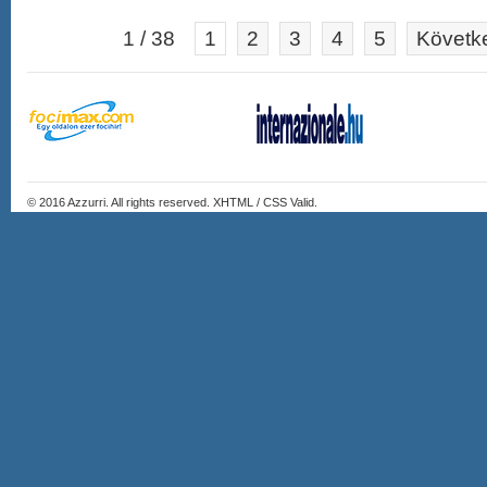
1 / 38
1
2
3
4
5
Követke
© 2016
Azzurri
. All rights reserved. XHTML / CSS Valid.