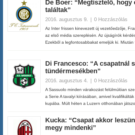
De Boer: “Megtisztelő, hog
találtak”
2016. augusztus 9.
|
0 Hozzászólás
Az Inter frissen kinevezett új vezetőedzője, Fra
az első média szereplésén. Az újságírók kérdés
Ezekből a legfontosabbakat emeljük ki. Miutá
Di Francesco: “A csapatnál s
tündérmesékben”
2016. augusztus 4.
|
0 Hozzászólás
A Sassuolo minden várakozást felülmúlóan sze
a Serie A tavalyi kiírásában, amivel kvalifikált
kupába. Múlt héten a Luzern otthonában játsz
Kucka: “Csapat akkor leszün
megy mindenki”