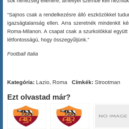
sok nehézség ellenére, amellyel szembe kell nézniük,
“Sajnos csak a rendelkezésre álló eszközökkel tudu
igazságtalanság ellen. Arra szeretnék mindenkit ké
Roma-Milanon. A csapat csak a szurkolókkal együtt 
létfontosságú, hogy összegyűljünk.”
Football Italia
Kategória:
Lazio
,
Roma
Címkék:
Strootman
Ezt olvastad már?