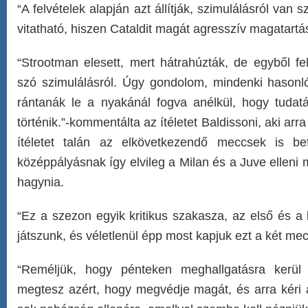
“A felvételek alapján azt állítják, szimulálásról van 
vitatható, hiszen Cataldit magát agresszív magatartásér
“Strootman elesett, mert hátrahúzták, de egyből fel
szó szimulálásról. Úgy gondolom, mindenki hasonló
rántanák le a nyakánál fogva anélkül, hogy tuda
történik.”-kommentálta az ítéletet Baldissoni, aki arra 
ítéletet talán az elkövetkezendő meccsek is bef
középpályásnak így elvileg a Milan és a Juve elleni 
hagynia.
“Ez a szezon egyik kritikus szakasza, az első és a
játszunk, és véletlenül épp most kapjuk ezt a két mecc
“Reméljük, hogy pénteken meghallgatásra kerül
megtesz azért, hogy megvédje magát, és arra kéri a