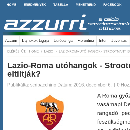
HOME
EREDMÉNYEK
TABELLA
MENETREND
FACEBOOK
Azzurri
Bajnokok Ligája
Európa-liga
Fiorentina
Inter
Juventus
ELÉRÉSI ÚT:
HOME
LAZIO
LAZIO-ROMA UTÓHANGOK - STROOTMANT IS 
Lazio-Roma utóhangok - Stroot
eltiltják?
Publikálta:
scribacchino
Dátum: 2016. december 6.
|
0 Hoz
A Roma győz
vasárnapi De
rangadó ped
feszültségme