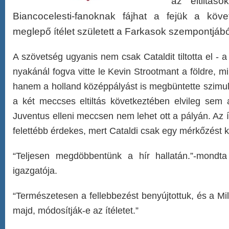
az eltiltás
Biancocelesti-fanoknak fájhat a fejük a követ
meglepő ítélet született a Farkasok szempontjábó
A szövetség ugyanis nem csak Cataldit tiltotta el - 
nyakánál fogva vitte le Kevin Strootmant a földre, miu
hanem a holland középpályást is megbüntette szimul
a két meccses eltiltás következtében elvileg sem
Juventus elleni meccsen nem lehet ott a pályán. Az í
felettébb érdekes, mert Cataldi csak egy mérkőzést k
“Teljesen megdöbbentünk a hír hallatán.”-mondt
igazgatója.
“Természetesen a fellebbezést benyújtottuk, és a Mil
majd, módosítják-e az ítéletet.”