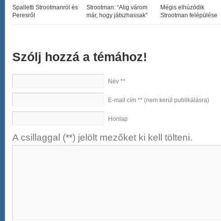
Spalletti Strootmanról és
Strootman: “Alig várom
Mégis elhúzódik
Peresről
már, hogy játszhassak”
Strootman felépülése
Szólj hozzá a témához!
Név **
E-mail cím ** (nem kerül publikálásra)
Honlap
A csillaggal (**) jelölt mezőket ki kell tölteni.