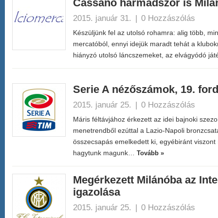
Cassano harmadszor is Milá
2015. január 31.
|
0 Hozzászólás
Készüljünk fel az utolsó rohamra: alig több, min
mercatóból, ennyi idejük maradt tehát a klubok
hiányzó utolsó láncszemeket, az elvágyódó j
Serie A nézőszámok, 19. for
2015. január 25.
|
0 Hozzászólás
Máris féltávjához érkezett az idei bajnoki szez
menetrendből ezúttal a Lazio-Napoli bronzcs
összecsapás emelkedett ki, egyébiránt viszont 
hagytunk magunk…
Tovább »
Megérkezett Milánóba az Inte
igazolása
2015. január 25.
|
0 Hozzászólás