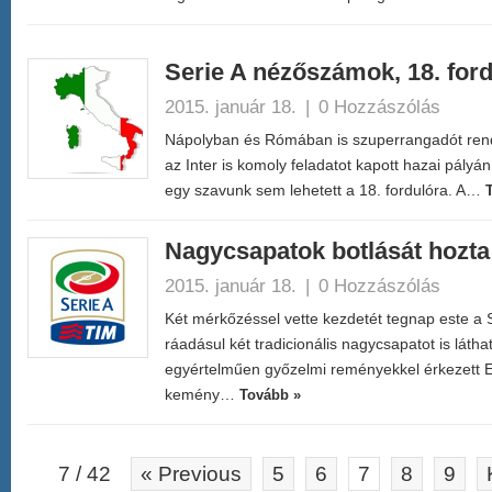
Serie A nézőszámok, 18. for
2015. január 18.
|
0 Hozzászólás
Nápolyban és Rómában is szuperrangadót rend
az Inter is komoly feladatot kapott hazai pályá
egy szavunk sem lehetett a 18. fordulóra. A…
Nagycsapatok botlását hozta
2015. január 18.
|
0 Hozzászólás
Két mérkőzéssel vette kezdetét tegnap este a Se
ráadásul két tradicionális nagycsapatot is látha
egyértelműen győzelmi reményekkel érkezett 
kemény…
Tovább »
7 / 42
« Previous
5
6
7
8
9