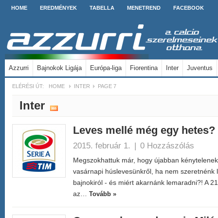
HOME
EREDMÉNYEK
TABELLA
MENETREND
FACEBOOK
Azzurri
Bajnokok Ligája
Európa-liga
Fiorentina
Inter
Juventus
ELÉRÉSI ÚT:
HOME
INTER
PAGE 7
Inter
Leves mellé még egy hetes?
2015. február 1.
|
0 Hozzászólás
Megszokhattuk már, hogy újabban kénytelenek
vasárnapi húslevesünkről, ha nem szeretnénk l
bajnokiról - és miért akarnánk lemaradni?! A 2
az…
Tovább »