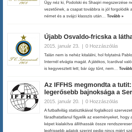
Úgy néz ki, Podolski és Shaqiri megszerzése ne
vezetőinek, a csapat továbbra is jól forgolódik a
német és a svájci klasszis után…
Tovább »
Újabb Osvaldo-fricska a láth
2015. január 23.
|
0 Hozzászólás
Talán nem is nehéz kitalálni, hol folytatná Pab
Internél elvágta magát. A játékos, Icardival való
is kegyvesztett lett; bár úgy tűnt, nem…
Tovább
Az IFFHS megmondta a tutit:
legerősebb bajnoksága a Ser
2015. január 20.
|
0 Hozzászólás
A futballvilág statisztikáival foglalkozó szerve
fáradhatatlanul figyelik az eseményeket, hogy 
képet kialakítva állíthassák össze rendszeresen 
legfrissebb adatok szerint pedig nincs miért