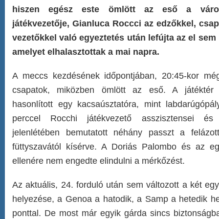
hiszen egész este ömlött az eső a váro
játékvezetője, Gianluca Roccci az edzőkkel, csa
vezetőkkel való egyeztetés után lefújta az el sem 
amelyet elhalasztottak a mai napra.
A meccs kezdésének időpontjában, 20:45-kor mé
csapatok, miközben ömlött az eső. A játéktér 
hasonlított egy kacsaúsztatóra, mint labdarúgópál
perccel Rocchi játékvezető asszisztensei és
jelenlétében bemutatott néhány passzt a felázot
füttyszavától kísérve. A Doriás Palombo és az egé
ellenére nem engedte elindulni a mérkőzést.
Az aktuális, 24. forduló után sem változott a két együ
helyezése, a Genoa a hatodik, a Samp a hetedik he
ponttal. De most már egyik gárda sincs biztonságba