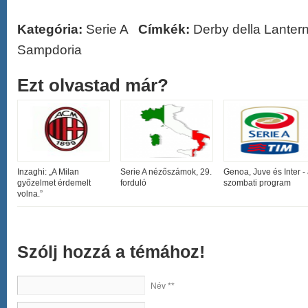
Kategória:
Serie A
Címkék:
Derby della Lanter
Sampdoria
Ezt olvastad már?
Inzaghi: „A Milan
Serie A nézőszámok, 29.
Genoa, Juve és Inter -
győzelmet érdemelt
forduló
szombati program
volna.”
Szólj hozzá a témához!
Név **