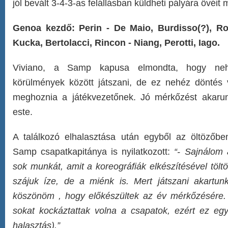
jól bevált 3-4-3-as felállásban küldheti pályára övéit 
Genoa kezdő: Perin - De Maio, Burdisso(?), Ro
Kucka, Bertolacci, Rincon - Niang, Perotti, Iago.
Viviano, a Samp kapusa elmondta, hogy nehé
körülmények között játszani, de ez nehéz döntés v
meghoznia a játékvezetőnek. Jó mérkőzést akarun
este.
A találkozó elhalasztása után egyből az öltözőb
Samp csapatkapitánya is nyilatkozott:
“- Sajnálom 
sok munkát, amit a koreográfiák elkészítésével tölt
szájuk íze, de a miénk is. Mert játszani akartu
köszönöm , hogy előkészültek az év mérkőzésére.
sokat kockáztattak volna a csapatok, ezért ez egy
halasztás).”