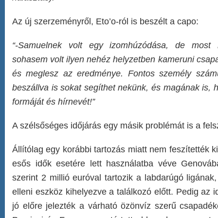
Az új szerzeményről, Eto’o-ról is beszélt a capo:
“-Samuelnek volt egy izomhúzódása, de most 
sohasem volt ilyen nehéz helyzetben kameruni csapat
és meglesz az eredménye. Fontos személy számu
beszállva is sokat segíthet nekünk, és magának is, 
formáját és hírnevét!”
A szélsőséges időjárás egy másik problémát is a fels
Állítólag egy korábbi tartozás miatt nem feszítették k
esős idők esetére lett használatba véve Genováb
szerint 2 millió euróval tartozik a labdarúgó ligának
elleni eszköz kihelyezve a találkozó előtt. Pedig az 
jó előre jelezték a várható özönvíz szerű csapadékot