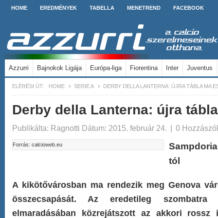
HOME
EREDMÉNYEK
TABELLA
MENETREND
FACEBOOK
Azzurri
Bajnokok Ligája
Európa-liga
Fiorentina
Inter
Juventus
ELÉRÉSI ÚT:
HOME
SERIE A
DERBY DELLA LANTERNA: ÚJRA TÁBLA MA E
Derby della Lanterna: újra tábl
Publikálta:
Ragnotti
Dátum: 2015. február 24.
|
0 Hozzászó
Sampdoria
Forrás: calcioweb.eu
tól
A kikötővárosban ma rendezik meg Genova vár
összecsapását. Az eredetileg szombatra t
elmaradásában közrejátszott az akkori rossz i