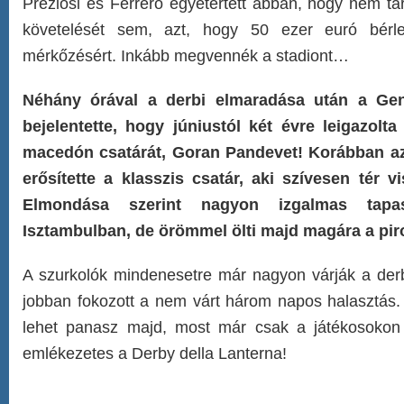
Preziosi és Ferrero egyetértett abban, hogy nem ta
követelését sem, azt, hogy 50 ezer euró bérlet
mérkőzésért. Inkább megvennék a stadiont…
Néhány órával a derbi elmaradása után a Gen
bejelentette, hogy júniustól két évre leigazolt
macedón csatárát, Goran Pandevet! Korábban az I
erősítette a klasszis csatár, aki szívesen tér 
Elmondása szerint nagyon izgalmas tapasz
Isztambulban, de örömmel ölti majd magára a pir
A szurkolók mindenesetre már nagyon várják a der
jobban fokozott a nem várt három napos halasztás
lehet panasz majd, most már csak a játékosokon 
emlékezetes a Derby della Lanterna!