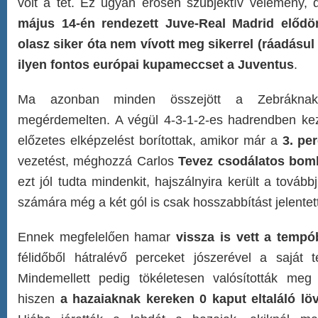
volt a tét. Ez ugyan erősen szubjektív vélemény,
május 14-én rendezett Juve-Real Madrid elődön
olasz siker óta nem vívott meg sikerrel (ráadásul 
ilyen fontos európai kupameccset a Juventus
.
Ma azonban minden összejött a Zebráknak,
megérdemelten. A végül 4-3-1-2-es hadrendben k
előzetes elképzelést borítottak, amikor már a
3. pe
vezetést, méghozzá Carlos
Tevez csodálatos bom
ezt jól tudta mindenkit, hajszálnyira került a továb
számára még a két gól is csak hosszabbítást jelentet
Ennek megfelelően hamar
vissza is vett a temp
félidőből hátralévő perceket jószerével a saját té
Mindemellett pedig tökéletesen valósították meg
hiszen
a hazaiaknak kereken 0 kaput eltaláló löv