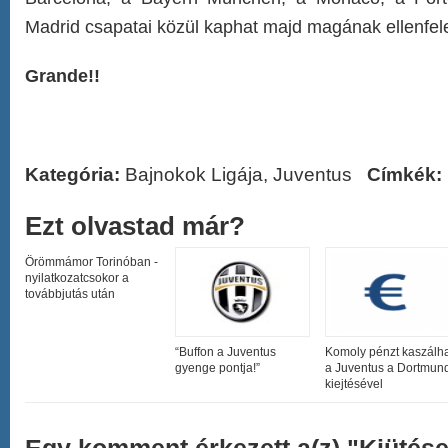
Madrid csapatai közül kaphat majd magának ellenfele
Grande!!
Kategória:
Bajnokok Ligája
,
Juventus
Címkék:
Ezt olvastad már?
Örömmámor Torinóban -
nyilatkozatcsokor a
továbbjutás után
“Buffon a Juventus
Komoly pénzt kaszálh
gyenge pontja!”
a Juventus a Dortmun
kiejtésével