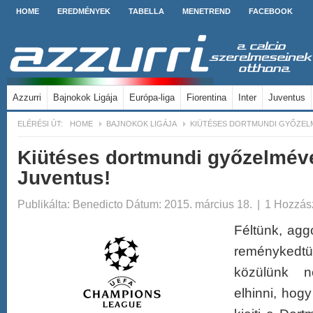
HOME
EREDMÉNYEK
TABELLA
MENETREND
FACEBOOK
Azzurri
Bajnokok Ligája
Európa-liga
Fiorentina
Inter
Juventus
ELÉRÉSI ÚT:
HOME
BAJNOKOK LIGÁJA
KIÜTÉSES DORTMUNDI GYŐZELM
Kiütéses dortmundi győzelméve
Juventus!
Publikálta:
Benedicto
Dátum: 2015. március 18.
|
1 Hozzás
Féltünk, agg
reménykedtü
közülünk 
elhinni, hog