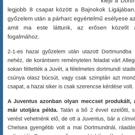
kiejti a Dort
legjobb 8 csapat között a Bajnokok Ligájában,
győzelem után a párharc egyértelmű esélyese az
amit ma este láttunk, az erősen közelít 
fogalmához.
2-1-es hazai győzelem után utazott Dortmundba 
nehéz, de korántsem reménytelen feladat várt Alleg
sokan féltették a Juvét, a félelmetes dortmundi stad
csúnya olasz búcsút, vagy csak szimplán azt mon
csapat, a hazai siker is csak szerencse kérdése volt.
A Juventus azonban olyan meccset produkált, a
már utoljára példa.
Talán a bő 2 évvel ezelőtti, s
verést vehetnénk elő, de ott a Juventus, bár a címvé
Chelsea gyengébb volt a mai Dortmundnál, ráadás