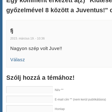
Egy komment érkezett a(z) "Kiütés
győzelmével 8 között a Juventus!" 
fj
2015. március 19. - 10:36
Nagyon szép volt Juve!!
Válasz
Szólj hozzá a témához!
Név **
E-mail cím ** (nem kerül publikálásra)
Honlap