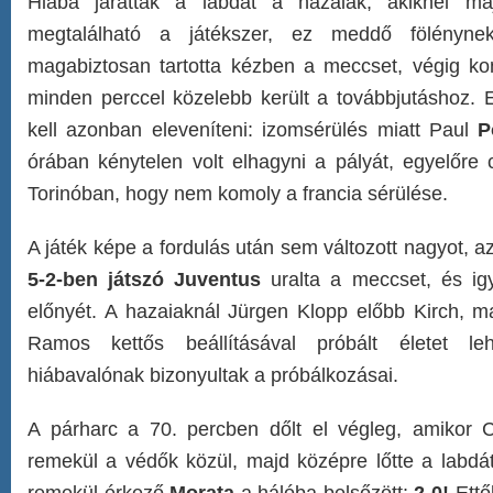
Hiába járatták a labdát a hazaiak, akiknél m
megtalálható a játékszer, ez meddő fölényne
magabiztosan tartotta kézben a meccset, végig kont
minden perccel közelebb került a továbbjutáshoz. E
kell azonban eleveníteni: izomsérülés miatt Paul
P
órában kénytelen volt elhagyni a pályát, egyelőre
Torinóban, hogy nem komoly a francia sérülése.
A játék képe a fordulás után sem változott nagyot, a
5-2-ben játszó Juventus
uralta a meccset, és ig
előnyét. A hazaiaknál Jürgen Klopp előbb Kirch, m
Ramos kettős beállításával próbált életet le
hiábavalónak bizonyultak a próbálkozásai.
A párharc a 70. percben dőlt el végleg, amikor 
remekül a védők közül, majd középre lőtte a labdát