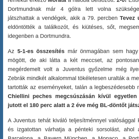
remekül érkező
Morata
a hálóba belsőzött:
2-0!
Ettől
Dortmundnak már 4 gólra lett volna szüksége,
játszhattak a vendégek, akik a 79. percben
Tevez 
eldöntötték a találkozót, és kiütéses, sőt, megse
idegenben a Dortmundra.
Az
5-1-es összesítés
már önmagában sem hagy s
mögött, de aki látta a két meccset, az pontosan
megérdemelt volt a Juventus győzelme még ilye
Zebrák mindkét alkalommal tökéletesen uralták a me
tartották az eseményeket, talán a legbeszédesebb 
Chiellini peches megcsúszásán kívül egyetlen 
jutott el 180 perc alatt a 2 éve még BL-döntőt já
A Juventus tehát kiváló teljesítménnyel valósággal 
és izgatottan várhatja a pénteki sorsolást, ahol 
Barcelona, a Bayern München, a Monaco, a Por