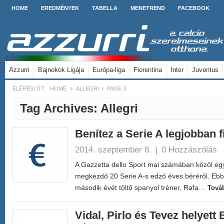
HOME
EREDMÉNYEK
TABELLA
MENETREND
FACEBOOK
Azzurri
Bajnokok Ligája
Európa-liga
Fiorentina
Inter
Juventus
ELÉRÉSI ÚT:
HOME
ALLEGRI
PAGE 3
Tag Archives:
Allegri
Benítez a Serie A legjobban f
2014. szeptember 8.
|
0 Hozzászólás
A Gazzetta dello Sport mai számában közöl egy 
megkezdő 20 Serie A-s edző éves béréről. Ebbő
második évét töltő spanyol tréner, Rafa…
Tová
Vidal, Pirlo és Tevez helyett B