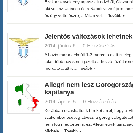
Ezek a szavak egy tapasztalt edzőtől, Giovann
aki volt az Udinese és a Napoli vezetője is, nem 
és úgy vette észre, a Milan volt…
Tovább »
Jelentős változások lehetnek
2014. június 6.
|
0 Hozzászólás
A Lazio már az elmúlt 1-2 mercato alatt is elég 
talán több név sem igazolta a hozzá fűzött re
mercato alatt is…
Tovább »
Allegri nem lesz Görögorszá
kapitánya
2014. április 5.
|
0 Hozzászólás
Korábban olvashattunk híreket arról, hogy a Mi
szakember esetleg átveszi a görög válogatotta
nem fog megtörténni, ezt Allegri egyik tanácsa
Michele…
Tovább »