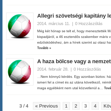
Allegri szövetségi kapitány l
2014. március 11.
|
0 Hozzászólás
Még két hónap se telt el, hogy menesztették Ma
kispadjáról, a 46 esztendős szakember máris v
edzősködéshez, ám a hírek szerint az olasz ha
Tovább »
A haza bölcse vagy a nemze
2014. február 28.
|
0 Hozzászólás
…Nem könnyű kérdés. Egy azonban biztos: hár
ismeri fel a címet és az utána következő, némi
maga egyébként nem utal közvetlenül a…
Tová
3 / 4
« Previous
1
2
3
4
Köv