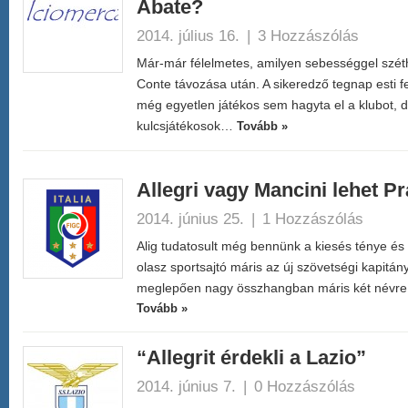
Abate?
2014. július 16.
|
3 Hozzászólás
Már-már félelmetes, amilyen sebességgel széthu
Conte távozása után. A sikeredző tegnap esti
még egyetlen játékos sem hagyta el a klubot, 
kulcsjátékosok…
Tovább »
Allegri vagy Mancini lehet Pr
2014. június 25.
|
1 Hozzászólás
Alig tudatosult még bennünk a kiesés ténye és
olasz sportsajtó máris az új szövetségi kapitány
meglepően nagy összhangban máris két névre s
Tovább »
“Allegrit érdekli a Lazio”
2014. június 7.
|
0 Hozzászólás