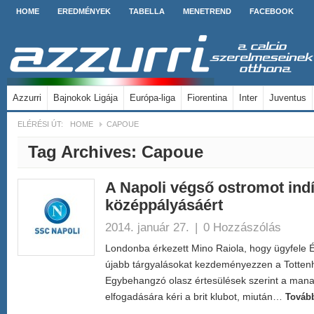
HOME
EREDMÉNYEK
TABELLA
MENETREND
FACEBOOK
Azzurri
Bajnokok Ligája
Európa-liga
Fiorentina
Inter
Juventus
ELÉRÉSI ÚT:
HOME
CAPOUE
Tag Archives:
Capoue
A Napoli végső ostromot indí
középpályásáért
2014. január 27.
|
0 Hozzászólás
Londonba érkezett Mino Raiola, hogy ügyfele
újabb tárgyalásokat kezdeményezzen a Totten
Egybehangzó olasz értesülések szerint a mana
elfogadására kéri a brit klubot, miután…
Továb