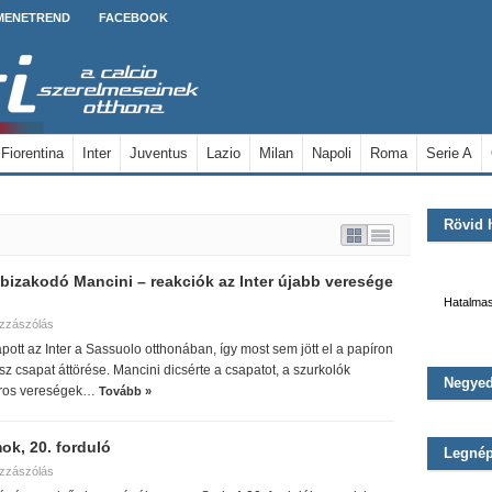
MENETREND
FACEBOOK
Fiorentina
Inter
Juventus
Lazio
Milan
Napoli
Roma
Serie A
Rövid 
izakodó Mancini – reakciók az Inter újabb veresége
Hatalmas
zzászólás
pott az Inter a Sassuolo otthonában, így most sem jött el a papíron
sz csapat áttörése. Mancini dicsérte a csapatot, a szurkolók
Negyed
ros vereségek…
Tovább »
Megtartotta
Sem az Inte
a Bikák köze
pedig ideg
ok, 20. forduló
Legnép
zzászólás