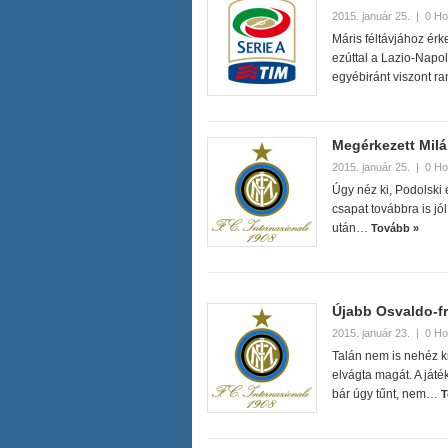
2015. január 25.
|
0 Ho
Máris féltávjához érk
ezúttal a Lazio-Napo
egyébiránt viszont 
Megérkezett Milá
2015. január 25.
|
0 Ho
Úgy néz ki, Podolski 
csapat továbbra is jól
után…
Tovább »
Újabb Osvaldo-fr
2015. január 23.
|
0 Ho
Talán nem is nehéz ki
elvágta magát. A játéko
bár úgy tűnt, nem…
T