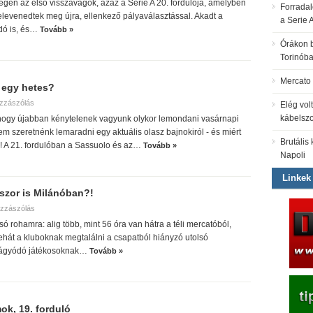
végén az első visszavágók, azaz a Serie A 20. fordulója, amelyben
Forradal
 elevenedtek meg újra, ellenkező pályaválasztással. Akadt a
a Serie A
dó is, és…
Tovább »
Órákon b
Torinób
Mercato 
 egy hetes?
zzászólás
Elég vol
kábelszo
hogy újabban kénytelenek vagyunk olykor lemondani vasárnapi
m szeretnénk lemaradni egy aktuális olasz bajnokiról - és miért
Brutális
! A 21. fordulóban a Sassuolo és az…
Tovább »
Napoli
Linkek
zor is Milánóban?!
zzászólás
só rohamra: alig több, mint 56 óra van hátra a téli mercatóból,
ehát a kluboknak megtalálni a csapatból hiányzó utolsó
vágyódó játékosoknak…
Tovább »
ok, 19. forduló