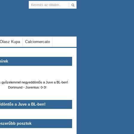
Olasz Kupa
Calciomercato
hírek
 győzelemmel negyeddöntős a Juve a BL-ben!
Dortmund - Juventus: 0-3!
döntős a Juve a BL-ben!
 3-1-es előnyét a Napoli Moszkvában, a Fiorentina
rnek, sem a Torinónak nem sikerült a bravúr, bár
l álltak hozzá. Inter-Wolsfburg: 1-2; Torino-Zenit:
enben ütötte ki a Romát. Dinamo Moszkva-Napoli:
1-2; Roma-Fiorentina: 0-3
1-0
szerűbb posztok