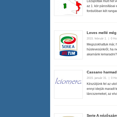
Lezajlottak múlt hét 
az 1. kör párosításai
fordulóban két ranga
Leves mellé még
2015. február 1.
|
0 Ho
Megszokhattuk már, 
húslevesünkről, ha ne
akarnánk lemaradni?
Cassano harmads
2015. január 31.
|
0 Ho
Készüljünk fel az utol
ennyi idejük maradt t
láncszemeket, az el
Serie A nézőszám