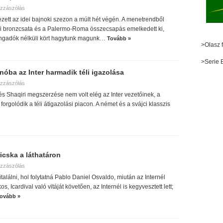
zzászólás
ezett az idei bajnoki szezon a múlt hét végén. A menetrendből
li bronzcsata és a Palermo-Roma összecsapás emelkedett ki,
rangadók nélküli kört hagytunk magunk…
Tovább »
>Olasz f
>Serie 
nóba az Inter harmadik téli igazolása
zzászólás
és Shaqiri megszerzése nem volt elég az Inter vezetőinek, a
 forgolódik a téli átigazolási piacon. A német és a svájci klasszis
icska a láthatáron
zzászólás
találni, hol folytatná Pablo Daniel Osvaldo, miután az Internél
s, Icardival való vitáját követően, az Internél is kegyvesztett lett;
ovább »