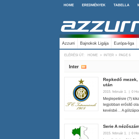
HOME
EREDMÉNYEK
TABELLA
Azzurri
Bajnokok Ligája
Európa-liga
ELÉRÉSI ÚT:
HOME
INTER
PAGE 6
Inter
Repkedő mezek, b
után
2015. február 1.
|
0 Ho
Meglepetésre (?) kika
legjobban erősítő ola
kevésbé… A gólzápo
Serie A nézőszám
2015. február 1.
|
0 Ho