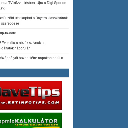
om a TV-közvetítésben: Újra a Digi Sporton
 (?)
elül zöld utat kaphat a Bayern klasszisának
a szerződése
up-to-date
t! Évek óta a nézők szívnak a
lgáltatók háborúján
 középpályát hozhat létre napokon belül a