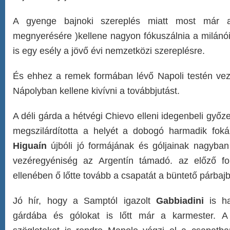
A gyenge bajnoki szereplés miatt most már 
megnyerésére )kellene nagyon fókuszálnia a milánói
is egy esély a jövő évi nemzetközi szereplésre.
És ehhez a remek formában lévő Napoli testén vez
Nápolyban kellene kivívni a továbbjutást.
A déli gárda a hétvégi Chievo elleni idegenbeli gy
megszilárdította a helyét a dobogó harmadik fok
Higuaín
újbóli jó formájának és góljainak nagyban
vezéregyéniség az Argentín támadó. az előző f
ellenében ő lőtte tovább a csapatát a büntető párbaj
Jó hír, hogy a Samptól igazolt
Gabbiadini
is ha
gárdába és gólokat is lőtt már a karmester. A