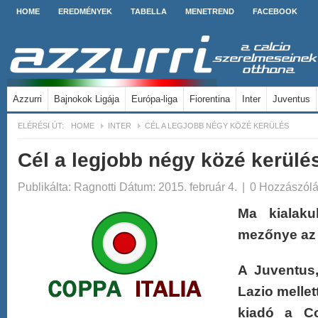
HOME
EREDMÉNYEK
TABELLA
MENETREND
FACEBOOK
Azzurri
Bajnokok Ligája
Európa-liga
Fiorentina
Inter
Juventus
ELÉRÉSI ÚT:
HOME
INTER
CÉL A LEGJOBB NÉGY KÖZÉ KERÜLÉS
Cél a legjobb négy közé kerülé
Publikálta:
Ragnotti
Dátum: 2015. február 4.
|
0 Hozzászól
Ma kialaku
mezőnye az
A Juventus,
Lazio mellet
kiadó a Co