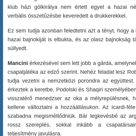
klub házi gólkirálya nem értett egyet a hazai n
verbális összetűzésbe keveredett a drukkerekkel.
Ez sem tudja azonban feledtetni azt a tényt, hogy a 
hazai bajnokiját is elbukta, és az olasz bajnokság t
süllyedt.
Mancini
érkezésével sem lett jobb a gárda, amelyne
csapatjátéka az edző szerint. Nehéz feladat lesz Ro
tudja vezetni a nemzetközi porondra az együttest.
érkeztek a keretbe, Podolski és Shaqiri személyébe
visszatérő menedzser az oka a mélyrepülésnek, 
kellene változtatni a hozzáállásukon. Az Icardi-fé
szabadna megismétlődniük. Bár legkevésbé az ar
rossz szereplés, sokkal inkább a csapatársa
teljesítmény javulásra.