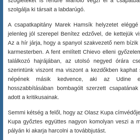
szögleteket is rendre Manolo végzi el a csapatba
szolgálja ki társait a labdarúgó.
A csapatkapitány Marek Hamsík helyzetet eléggé 
jelenleg jól szerepel Benítez edzővel, de kettejük v
Az a hír járja, hogy a spanyol szakvezető nem bízik
karmesterben. A fent említett Chievo elleni győzele
találkozó hajrájában, az utolsó negyed órára cse
szerintünk viszont ma viszont a kezdőkben kaphat
népének másik kedvence, aki az Udine el
hosszabbításában bombagólt szerzett csapatának 
adott a kritikusainak.
Semmi kétség a felől, hogy az Olasz Kupa címvédője
Kupa győztes együttes nagyon komolyan veszi a ma
pályán ki akarja harcolni a továbbjutást.