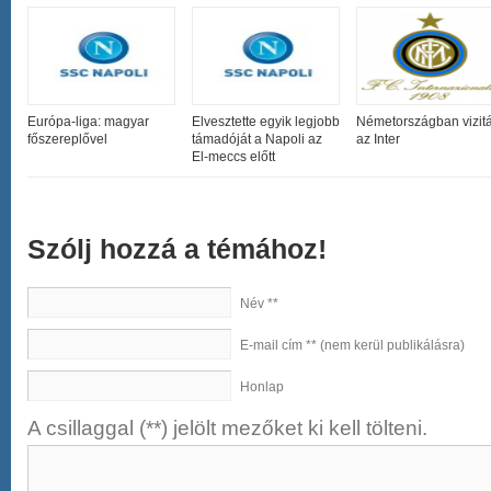
Európa-liga: magyar
Elvesztette egyik legjobb
Németországban vizitá
főszereplővel
támadóját a Napoli az
az Inter
El-meccs előtt
Szólj hozzá a témához!
Név **
E-mail cím ** (nem kerül publikálásra)
Honlap
A csillaggal (**) jelölt mezőket ki kell tölteni.