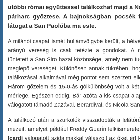
utóbbi római együttessel találkozhat majd a N
párharc győztese. A bajnokságban pocsék f
látogat a San Paolóba ma este.
A milánói csapat ismét hullámvölgybe került, a hétvé
arányú vereség is csak tetézte a gondokat. A 
tüntetett a San Siro hazai közönsége, amely nem tu
meglepő vereséget. Különösen annak tükrében, hog
találkozásai alkalmával még pontot sem szerzett el
Három gőzelem és 15-0-ás gólkülönbség volt a két
mérlege. Egészen eddig. Bár azóta a kis csapat al
válogatott támadó Zazával, Berardival, és Nicola Sa
A találkozó után a szurkolók visszadobták a lelátóró
mezeit, amelyet például Freddy Guarín lelkiismeret
Icardi
válogatott szidalmakkal válaszolt az őket ért k