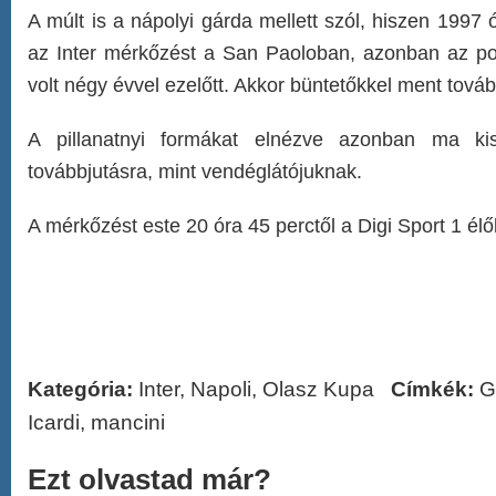
A múlt is a nápolyi gárda mellett szól, hiszen 1997 
az Inter mérkőzést a San Paoloban, azonban az po
volt négy évvel ezelőtt. Akkor büntetőkkel ment továb
A pillanatnyi formákat elnézve azonban ma k
továbbjutásra, mint vendéglátójuknak.
A mérkőzést este 20 óra 45 perctől a Digi Sport 1 élő
Kategória:
Inter
,
Napoli
,
Olasz Kupa
Címkék:
G
Icardi
,
mancini
Ezt olvastad már?