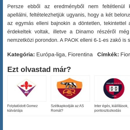
Persze ebből az eredményből nem feltétlenül k
apellálni, feltételezhetjük ugyanis, hogy a két belor
az egymás elleni bajnokin a döntetlen, tekintettel
érdekeltek voltak, illetve a Dinamo részéről mé
nemzetközi porondon. A PAOK elleni 6-1-es zakó is 
Kategória:
Európa-liga
,
Fiorentina
Címkék:
Fio
Ezt olvastad már?
Folytatódott Gomez
Szétkapkodják az AS
Inter égés, kiállítások,
kálváriája
Romát?
pontosztozkodás