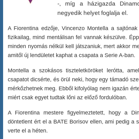
-, míg a házigazda Dinamo
negyedik helyet foglalja el.
A Fiorentina edzője, Vincenzo Montella a sajtóna
fizikailag, mind mentálisan fel vannak készülve. Ép
minden nyomás nélkül kell játszaniuk, mert akkor m
amitől új lendületet kaphat a csapata a Serie A-ban.
Montella a szokásos tiszteletköröket lerótta, am
csapatot dicsérte, és örül neki, hogy egy támadó sze
mérkőzhetnek meg. Ebből kifolyólag nem igazán ért
miért csak egyet tudtak lőni az előző fordulóban.
A Fiorentina mestere figyelmeztetett, hogy a D
döntetlent ért el a BATE Borisov ellen, ami pedig a s
verte el a héten.