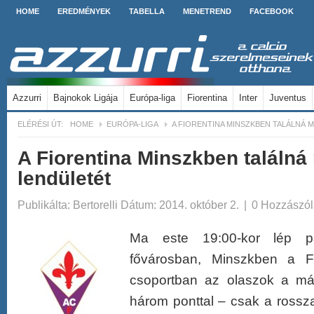
HOME
EREDMÉNYEK
TABELLA
MENETREND
FACEBOOK
Azzurri
Bajnokok Ligája
Európa-liga
Fiorentina
Inter
Juventus
ELÉRÉSI ÚT:
HOME
EURÓPA-LIGA
A FIORENTINA MINSZKBEN TALÁLNÁ 
A Fiorentina Minszkben találná
lendületét
Publikálta:
Bertorelli
Dátum: 2014. október 2.
|
0 Hozzászól
Ma este 19:00-kor lép p
fővárosban, Minszkben a Fi
csoportban az olaszok a má
három ponttal – csak a rossz