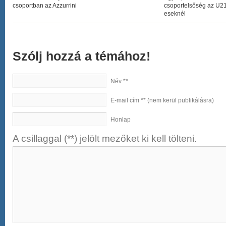
csoportban az Azzurrini
csoportelsőség az U2
eseknél
Szólj hozzá a témához!
Név **
E-mail cím ** (nem kerül publikálásra)
Honlap
A csillaggal (**) jelölt mezőket ki kell tölteni.