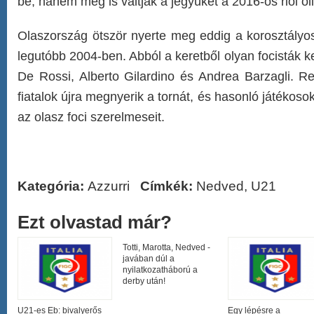
be, hanem meg is váltják a jegyüket a 2016-os riói ol
Olaszország ötször nyerte meg eddig a korosztályo
legutóbb 2004-ben. Abból a keretből olyan focisták ke
De Rossi, Alberto Gilardino és Andrea Barzagli. 
fiatalok újra megnyerik a tornát, és hasonló játékos
az olasz foci szerelmeseit.
Kategória:
Azzurri
Címkék:
Nedved
,
U21
Ezt olvastad már?
Totti, Marotta, Nedved -
javában dúl a
nyilatkozatháború a
derby után!
U21-es Eb: bivalyerős
Egy lépésre a