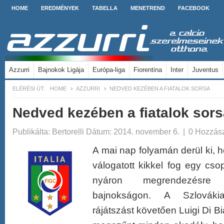
HOME
EREDMÉNYEK
TABELLA
MENETREND
FACEBOOK
Azzurri
Bajnokok Ligája
Európa-liga
Fiorentina
Inter
Juventus
ELÉRÉSI ÚT:
HOME
AZZURRI
NEDVED KEZÉBEN A FIATALOK SORSA
Nedved kezében a fiatalok sors
Publikálta:
Bertorelli
Dátum: 2014. november 6.
|
0 Hozzás
A mai nap folyamán derül ki, 
válogatott kikkel fog egy cso
nyáron megrendezésre
bajnokságon. A Szlováki
rájátszást követően Luigi Di Bia