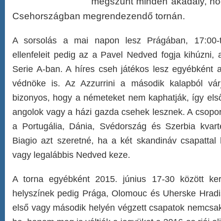
megszűnt minden akadály, ho
Csehországban megrendezendő tornán.
A sorsolás a mai napon lesz Prágában, 17:00-tó
ellenfeleit pedig az a Pavel Nedved fogja kihúzni, a
Serie A-ban. A híres cseh játékos lesz egyébként 
védnöke is. Az Azzurrini a második kalapból vár
bizonyos, hogy a németeket nem kaphatják, így els
angolok vagy a házi gazda csehek lesznek. A csopor
a Portugália, Dánia, Svédország és Szerbia kvarte
Biagio azt szeretné, ha a két skandináv csapattal
vagy legalábbis Nedved keze.
A torna egyébként 2015. június 17-30 között ke
helyszínek pedig Prága, Olomouc és Uherske Hradis
első vagy második helyén végzett csapatok nemcsak