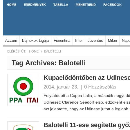
HOME
EREDMÉNYEK
TABELLA
MENETREND
FACEBOOK
Azzurri
Bajnokok Ligája
Fiorentina
Inter
Juventus
Milan
Napo
ELÉRÉSI ÚT:
HOME
BALOTELLI
Tag Archives:
Balotelli
Kupaelődöntőben az Udines
2014. január 23.
|
0 Hozzászólás
Folytatódott a Coppa Italia, a második negyed
Udinesét: Clarence Seedorf első, edzőként el
azt jelentette, hogy az Udinese jutott a legjobb
Balotelli 11-ese segítette gy