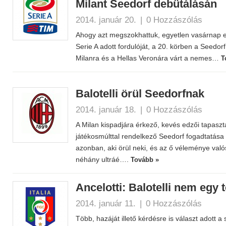
Milant Seedorf debütálásán
2014. január 20.
|
0 Hozzászólás
Ahogy azt megszokhattuk, egyetlen vasárnap es
Serie A adott fordulóját, a 20. körben a Seedo
Milanra és a Hellas Veronára várt a nemes…
T
Balotelli örül Seedorfnak
2014. január 18.
|
0 Hozzászólás
A Milan kispadjára érkező, kevés edzői tapasz
játékosmúlttal rendelkező Seedorf fogadtatása 
azonban, aki örül neki, és az ő véleménye való
néhány ultráé….
Tovább »
Ancelotti: Balotelli nem egy 
2014. január 11.
|
0 Hozzászólás
Több, hazáját illető kérdésre is választ adott 