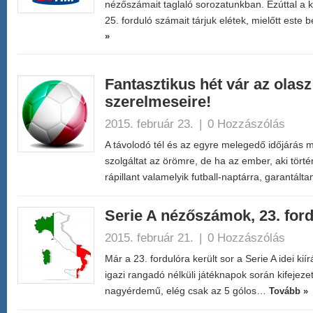
nézőszámait taglaló sorozatunkban. Ezúttal a ké
25. forduló számait tárjuk elétek, mielőtt est
»
Fantasztikus hét vár az olasz
szerelmeseire!
2015. február 23.
|
0 Hozzászólás
A távolodó tél és az egyre melegedő időjárás 
szolgáltat az örömre, de ha az ember, aki törté
rápillant valamelyik futball-naptárra, garantált
Serie A nézőszámok, 23. for
2015. február 21.
|
0 Hozzászólás
Már a 23. fordulóra került sor a Serie A idei ki
igazi rangadó nélküli játéknapok során kifejeze
nagyérdemű, elég csak az 5 gólos…
Tovább »