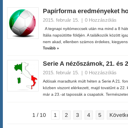
Papírforma eredményeket ho
2015. február 15.
|
0 Hozzászólás
A tegnapi nyitómeccsek után ma mind a 8 hátra
Itália napsütötte földjén. A találkozók között i
nem akad, ellenben számos érdekes, kiegyen
Tovább »
Serie A nézőszámok, 21. és 2
2015. február 15.
|
0 Hozzászólás
Adósak maradtunk múlt héten a Serie A 21. fo
közben viszont elérkezett, majd tovatűnt a 22. 
már a 23.-at tapossák a csapatok. Természe
1 / 10
1
2
3
4
5
Követke