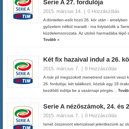
Serie A 27. fordulója
2015. március 14.
|
0 Hozzászólás
A döntetlen-esőt hozó 26. kör után - amelyben
győzelem nélkül maradt - ma folytatódik a Ser
küzdelemsorozata. Az utolsó harmadába lépő
Tovább »
Két fix hazaival indul a 26. k
2015. március 7.
|
0 Hozzászólás
A már jól megszokott menetrend szerint veszi 
26. fordulója: két találkozó, köztük egy 18 óra
kezdődő indítja be a vasárnapi pörgés…
Továb
Serie A nézőszámok, 24. és 2
2015. március 7.
|
0 Hozzászólás
Ismét összevont elemzéssel jelentkezünk az ol