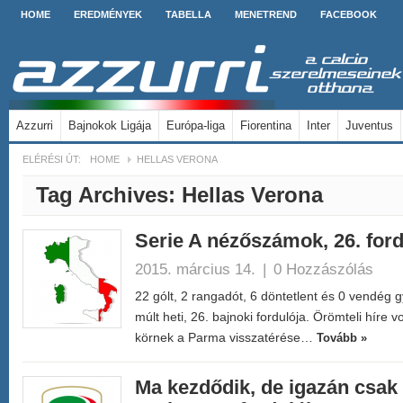
HOME
EREDMÉNYEK
TABELLA
MENETREND
FACEBOOK
Azzurri
Bajnokok Ligája
Európa-liga
Fiorentina
Inter
Juventus
ELÉRÉSI ÚT:
HOME
HELLAS VERONA
Tag Archives:
Hellas Verona
Serie A nézőszámok, 26. for
2015. március 14.
|
0 Hozzászólás
22 gólt, 2 rangadót, 6 döntetlent és 0 vendég 
múlt heti, 26. bajnoki fordulója. Örömteli híre
körnek a Parma visszatérése…
Tovább »
Ma kezdődik, de igazán csak 