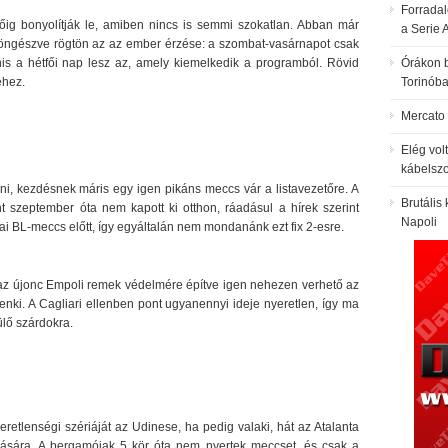
Forradal
főig bonyolítják le, amiben nincs is semmi szokatlan. Abban már
a Serie A
böngészve rögtön az az ember érzése: a szombat-vasárnapot csak
nis a hétfői nap lesz az, amely kiemelkedik a programból. Rövid
Órákon b
éhez.
Torinób
Mercato 
Elég vol
kábelszo
eni, kezdésnek máris egy igen pikáns meccs vár a listavezetőre. A
Brutális
t szeptember óta nem kapott ki otthon, ráadásul a hírek szerint
Napoli
dai BL-meccs előtt, így egyáltalán nem mondanánk ezt fix 2-esre.
 az újonc Empoli remek védelmére építve igen nehezen verhető az
enki. A Cagliari ellenben pont ugyanennyi ideje nyeretlen, így ma
ülő szárdokra.
eretlenségi szériáját az Udinese, ha pedig valaki, hát az Atalanta
zására. A bergamóiak 5 kör óta nem nyertek meccset, és csak a