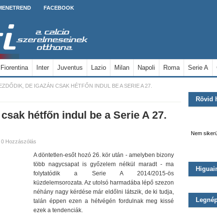
MENETREND
FACEBOOK
Fiorentina
Inter
Juventus
Lazio
Milan
Napoli
Roma
Serie A
EZDŐDIK, DE IGAZÁN CSAK HÉTFŐN INDUL BE A SERIE A 27.
Rövid 
csak hétfőn indul be a Serie A 27.
Nem sikerü
0 Hozzászólás
A döntetlen-esőt hozó 26. kör után - amelyben bizony
több nagycsapat is győzelem nélkül maradt - ma
Higuain
folytatódik a Serie A 2014/2015-ös
Szokásos 
viszont 
Bár na
küzdelemsorozata. Az utolsó harmadába lépő szezon
Moszkvát. F
szenvedet
néhány nagy kérdése már eldőlni látszik, de ki tudja,
Legnép
talán éppen ezen a hétvégén fordulnak meg kissé
ezek a tendenciák.