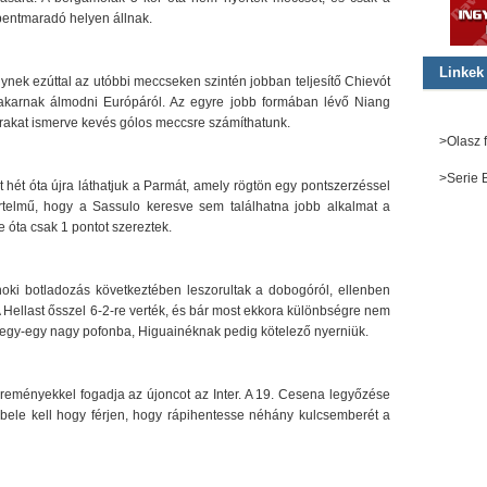
bentmaradó helyen állnak.
Linkek
nek ezúttal az utóbbi meccseken szintén jobban teljesítő Chievót
 akarnak álmodni Európáról. Az egyre jobb formában lévő Niang
rakat ismerve kevés gólos meccsre számíthatunk.
>Olasz f
>Serie 
 hét óta újra láthatjuk a Parmát, amely rögtön egy pontszerzéssel
telmű, hogy a Sassulo keresve sem találhatna jobb alkalmat a
e óta csak 1 pontot szereztek.
noki botladozás következtében leszorultak a dobogóról, ellenben
 Hellast ősszel 6-2-re verték, és bár most ekkora különbségre nem
 egy-egy nagy pofonba, Higuainéknak pedig kötelező nyerniük.
i reményekkel fogadja az újoncot az Inter. A 19. Cesena legyőzése
 bele kell hogy férjen, hogy rápihentesse néhány kulcsemberét a