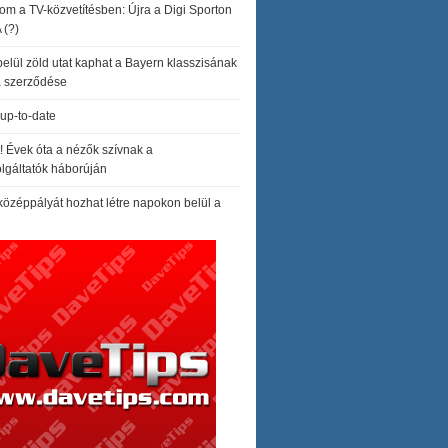
om a TV-közvetítésben: Újra a Digi Sporton
 (?)
elül zöld utat kaphat a Bayern klasszisának
a szerződése
up-to-date
t! Évek óta a nézők szívnak a
lgáltatók háborúján
 középpályát hozhat létre napokon belül a