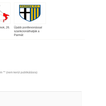
mok, 26.
Újabb pontlevonással
szankcionálhatják a
Parmát
ím ** (nem kerül publikálásra)