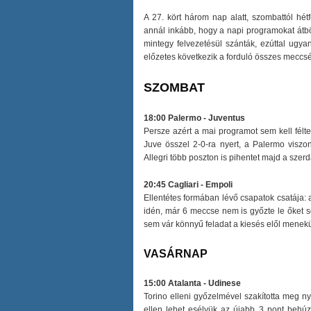
A 27. kört három nap alatt, szombattól hét
annál inkább, hogy a napi programokat át
mintegy felvezetésül szánták, ezúttal ugya
előzetes következik a forduló összes meccs
SZOMBAT
18:00 Palermo - Juventus
Persze azért a mai programot sem kell félt
Juve összel 2-0-ra nyert, a Palermo viszon
Allegri több poszton is pihentet majd a szer
20:45 Cagliari - Empoli
Ellentétes formában lévő csapatok csatája:
idén, már 6 meccse nem is győzte le őket s
sem vár könnyű feladat a kiesés elől menek
VASÁRNAP
15:00 Atalanta - Udinese
Torino elleni győzelmével szakította meg ny
ellen lehet esélyük az újabb 3 pont behú