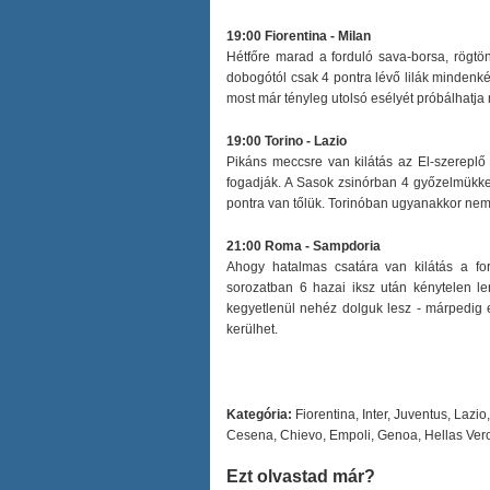
19:00 Fiorentina - Milan
Hétfőre marad a forduló sava-borsa, rögtön
dobogótól csak 4 pontra lévő lilák mindenké
most már tényleg utolsó esélyét próbálhatja
19:00 Torino - Lazio
Pikáns meccsre van kilátás az El-szereplő
fogadják. A Sasok zsinórban 4 győzelmükkel
pontra van tőlük. Torinóban ugyanakkor nem 
21:00 Roma - Sampdoria
Ahogy hatalmas csatára van kilátás a f
sorozatban 6 hazai iksz után kénytelen le
kegyetlenül nehéz dolguk lesz - márpedig 
kerülhet.
Kategória:
Fiorentina
,
Inter
,
Juventus
,
Lazio
Cesena
,
Chievo
,
Empoli
,
Genoa
,
Hellas Ver
Ezt olvastad már?