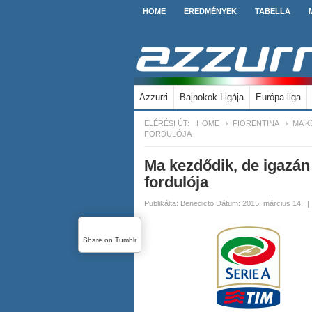
HOME
EREDMÉNYEK
TABELLA
Azzurri
Bajnokok Ligája
Európa-liga
ELÉRÉSI ÚT:
HOME
FIORENTINA
MA K
FORDULÓJA
Ma kezdődik, de igazán 
fordulója
Publikálta:
Benedicto
Dátum: 2015. március 14.
|
Share on Tumblr