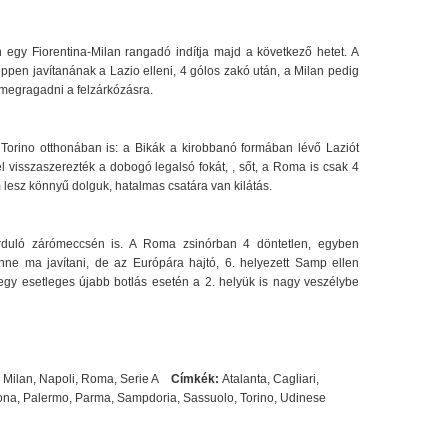
 egy Fiorentina-Milan rangadó indítja majd a következő hetet. A
ppen javítanának a Lazio elleni, 4 gólos zakó után, a Milan pedig
 megragadni a felzárkózásra.
 Torino otthonában is: a Bikák a kirobbanó formában lévő Laziót
 visszaszerezték a dobogó legalsó fokát, , sőt, a Roma is csak 4
lesz könnyű dolguk, hatalmas csatára van kilátás.
orduló zárómeccsén is. A Roma zsinórban 4 döntetlen, egyben
nne ma javítani, de az Európára hajtó, 6. helyezett Samp ellen
egy esetleges újabb botlás esetén a 2. helyük is nagy veszélybe
,
Milan
,
Napoli
,
Roma
,
Serie A
Címkék:
Atalanta
,
Cagliari
,
ona
,
Palermo
,
Parma
,
Sampdoria
,
Sassuolo
,
Torino
,
Udinese