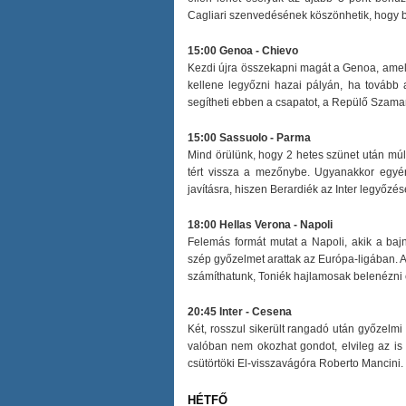
Cagliari szenvedésének köszönhetik, hogy 
15:00 Genoa - Chievo
Kezdi újra összekapni magát a Genoa, amely
kellene legyőzni hazai pályán, ha tovább
segítheti ebben a csapatot, a Repülő Szama
15:00 Sassuolo - Parma
Mind örülünk, hogy 2 hetes szünet után múlt
tért vissza a mezőnybe. Ugyanakkor egyér
javításra, hiszen Berardiék az Inter legyőzés
18:00 Hellas Verona - Napoli
Felemás formát mutat a Napoli, akik a baj
szép győzelmet arattak az Európa-ligában. A
számíthatunk, Toniék hajlamosak belenézni
20:45 Inter - Cesena
Két, rosszul sikerült rangadó után győzelm
valóban nem okozhat gondot, elvileg az is
csütörtöki El-visszavágóra Roberto Mancini.
HÉTFŐ