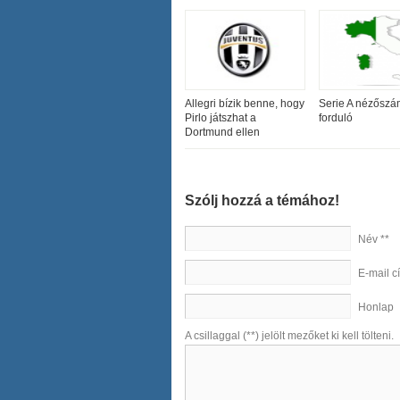
Allegri bízik benne, hogy
Serie A nézőszá
Pirlo játszhat a
forduló
Dortmund ellen
Szólj hozzá a témához!
Név **
E-mail c
Honlap
A csillaggal (**) jelölt mezőket ki kell tölteni.