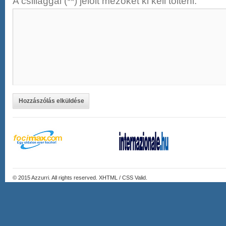
A csillaggal (**) jelölt mezőket ki kell tölteni.
Hozzászólás elküldése
© 2015
Azzurri
. All rights reserved. XHTML / CSS Valid.