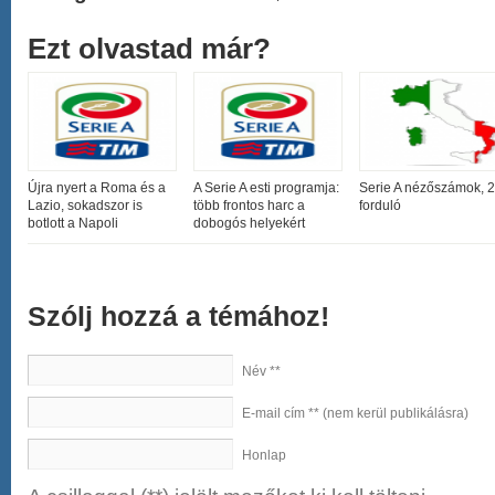
Ezt olvastad már?
Újra nyert a Roma és a
A Serie A esti programja:
Serie A nézőszámok, 2
Lazio, sokadszor is
több frontos harc a
forduló
botlott a Napoli
dobogós helyekért
Szólj hozzá a témához!
Név **
E-mail cím ** (nem kerül publikálásra)
Honlap