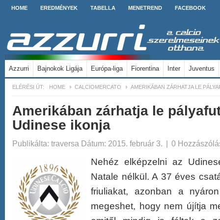
HOME
EREDMÉNYEK
TABELLA
MENETREND
FACEBOOK
Azzurri
Bajnokok Ligája
Európa-liga
Fiorentina
Inter
Juventus
ELÉRÉSI ÚT:
HOME
CALCIOMERCATO
AMERIKÁBAN ZÁRHATJA LE PÁLYA
Amerikában zárhatja le pályafu
Udinese ikonja
Publikálta:
traversa
Dátum: 2015. február 3.
|
0 Hozzászólá
Nehéz elképzelni az Udinese
Natale nélkül. A 37 éves csat
friuliakat, azonban a nyáron
megeshet, hogy nem újítja me