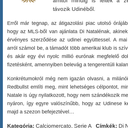
amitől mindig is féltek a z
távozik Udinéből.
Erről már tegnap, az átigazolási piac utolsó órájába
hogy az MLS-ből van ajánlata Di Natalénak, akinek 
érvényes szerződése az udinei együttessel. A mai
arról számol be, a támadót több amerikai klub is szí
és akár egy évi nyolc millió eurónak megfelelő dol
fizetésként, amennyiben belevág a tengerentúli kala
Konkrétumokról még nem igazán olvasni, a milánó
Redbullst említi meg, mint lehetséges célpontot, min
Natale is úgy nyilatkozott, hogy nem szándékozik me
nyáron, így egyre valószínűbb, hogy az Udinese ke
majd a szezon befejeztével…
Kategória:
Calciomercato
,
Serie A
Címkék:
Di 