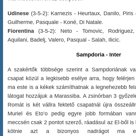
Udinese
(3-5-2): Karnezis - Heurtaux, Danilo, Piris 
Guilherme, Pasquale - Koné, Di Natale.
Fiorentina
(3-5-2): Neto - Tomovic, Rodriguez,
Aquilani, Badelj, Valero, Pasqual - Salah, Ilicic.
Sampdoria - Inter
A szakértők többsége szerint a Sampdoriának v
csapat közül a legkisebb esélye arra, hogy felérje
ma este is a kékek számíthatnak a legnehezebb fela
látogat hozzájuk a Marassiba. A zsinórban 3 győzel
Romát is két vállra fektető csapatnál újra összeáll
Muriel és Eto’o pedig egyre jobb formában van
meccsén csak 2 pontot szerző, ráadásul az El-ből is k
kötnie azt a bizonyos nadrágot ma es