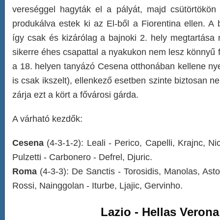
vereséggel hagyták el a pályát, majd csütörtökön 
produkálva estek ki az El-ből a Fiorentina ellen. 
így csak és kizárólag a bajnoki 2. hely megtartása 
sikerre éhes csapattal a nyakukon nem lesz könnyű f
a 18. helyen tanyázó Cesena otthonában kellene nye
is csak ikszelt), ellenkező esetben szinte biztosan 
zárja ezt a kört a fővárosi gárda.
A várható kezdők:
Cesena
(4-3-1-2): Leali - Perico, Capelli, Krajnc, Ni
Pulzetti - Carbonero - Defrel, Djuric.
Roma
(4-3-3): De Sanctis - Torosidis, Manolas, Asto
Rossi, Nainggolan - Iturbe, Ljajic, Gervinho.
Lazio - Hellas Verona