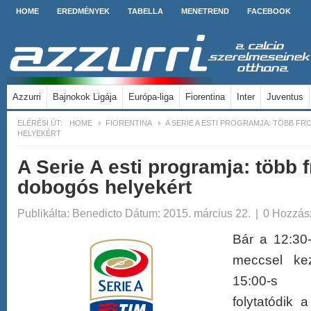
HOME
EREDMÉNYEK
TABELLA
MENETREND
FACEBOOK
Azzurri
Bajnokok Ligája
Európa-liga
Fiorentina
Inter
Juventus
ELÉRÉSI ÚT:
HOME
FIORENTINA
A SERIE A ESTI PROGRAMJA: TÖBB F
HELYEKÉRT
A Serie A esti programja: több 
dobogós helyekért
Publikálta:
Benedicto
Dátum: 2015. március 22.
|
0 Hozzás
Bár a 12:30
meccsel ke
15:00-s J
folytatódik 