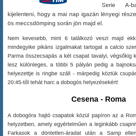
Serie A-
kijelenteni, hogy a mai nap igazán lényegi rész
ös meccsdömping során jön majd el.
Nem kevesebb, mint 6 találkozó veszi majd ekk
mindegyike pikáns izgalmakat tartogat a calcio sze
Parma összecsapás a két csapat tavalyi, végsőkig ki
lesz különleges, a többi 5 pályán pedig a bajnoksá
helyezettje is ringbe száll - márpedig köztük csup
20:45-től tehát harc a dobogós helyezésekért!
Cesena - Roma
A dobogóra hajtó csapatok közül papíron az a Ro
helyzetben, amely egyértelműen a leginkább csapniv
Farkasok a döntetlen-áradat után a Samp elle