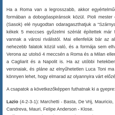
Ha a Roma van a legrosszabb, akkor egyértelmű
formában a dobogóaspiránsok közül. Pioli mester
(Sasok) elé nyugodtan odaragaszthatjuk a “Szárnyal
kékek 5 meccses győzelmi szériát építettek már 
vannak a városi riválistól. Mai ellenfelük bár az 
nehezebb falatok közül való, és a formája sem elh
Verona az utolsó 4 meccsén a Roma és a Milan elleni
a Cagliarit és a Napolit is. Ha az utóbbi hetekbe
veronaiak, és pláne az elnyűhetetlen Luca Toni ma 
könnyen lehet, hogy elmarad az olyannyira várt előzé
A csapatok a következőképpen futhatnak ki a gyepre
Lazio
(4-2-3-1): Marchetti - Basta, De Vrij, Mauricio,
Candreva, Mauri, Felipe Anderson - Klose.