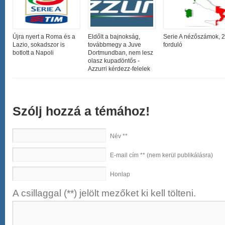
Újra nyert a Roma és a
Eldőlt a bajnokság,
Serie A nézőszámok, 2
Lazio, sokadszor is
továbbmegy a Juve
forduló
botlott a Napoli
Dortmundban, nem lesz
olasz kupadöntős -
Azzurri kérdezz-felelek
Szólj hozzá a témához!
Név **
E-mail cím ** (nem kerül publikálásra)
Honlap
A csillaggal (**) jelölt mezőket ki kell tölteni.