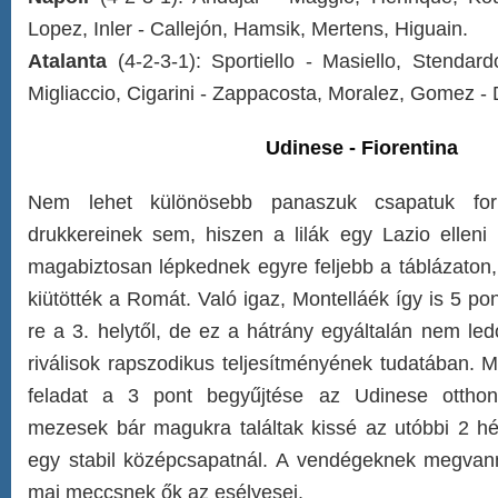
Lopez, Inler - Callejón, Hamsik, Mertens, Higuain.
Atalanta
(4-2-3-1): Sportiello - Masiello, Stendar
Migliaccio, Cigarini - Zappacosta, Moralez, Gomez - 
Udinese - Fiorentina
Nem lehet különösebb panaszuk csapatuk form
drukkereinek sem, hiszen a lilák egy Lazio elleni
magabiztosan lépkednek egyre feljebb a táblázaton,
kiütötték a Romát. Való igaz, Montelláék így is 5 po
re a 3. helytől, de ez a hátrány egyáltalán nem led
riválisok rapszodikus teljesítményének tudatában. 
feladat a 3 pont begyűjtése az Udinese otthon
mezesek bár magukra találtak kissé az utóbbi 2 h
egy stabil középcsapatnál. A vendégeknek megvan
mai meccsnek ők az esélyesei.