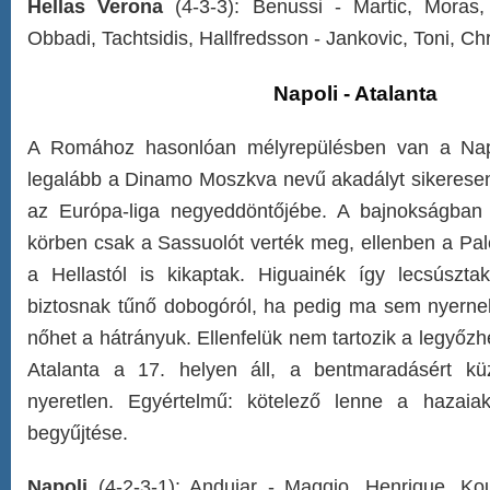
Hellas Verona
(4-3-3): Benussi - Martic, Moras,
Obbadi, Tachtsidis, Hallfredsson - Jankovic, Toni, Ch
Napoli - Atalanta
A Romához hasonlóan mélyrepülésben van a Napol
legalább a Dinamo Moszkva nevű akadályt sikeresen 
az Európa-liga negyeddöntőjébe. A bajnokságban 
körben csak a Sassuolót verték meg, ellenben a Pale
a Hellastól is kikaptak. Higuainék így lecsúsz
biztosnak tűnő dobogóról, ha pedig ma sem nyern
nőhet a hátrányuk. Ellenfelük nem tartozik a legyőzh
Atalanta a 17. helyen áll, a bentmaradásért k
nyeretlen. Egyértelmű: kötelező lenne a hazai
begyűjtése.
Napoli
(4-2-3-1): Andujar - Maggio, Henrique, Koul