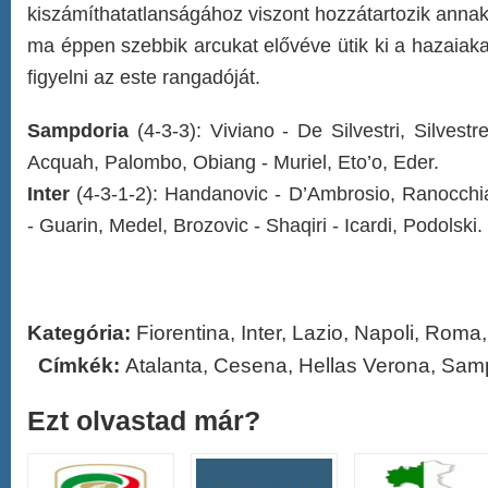
kiszámíthatatlanságához viszont hozzátartozik annak
ma éppen szebbik arcukat elővéve ütik ki a hazaiaka
figyelni az este rangadóját.
Sampdoria
(4-3-3): Viviano - De Silvestri, Silvestr
Acquah, Palombo, Obiang - Muriel, Eto’o, Eder.
Inter
(4-3-1-2): Handanovic - D’Ambrosio, Ranocchi
- Guarin, Medel, Brozovic - Shaqiri - Icardi, Podolski.
Kategória:
Fiorentina
,
Inter
,
Lazio
,
Napoli
,
Roma
Címkék:
Atalanta
,
Cesena
,
Hellas Verona
,
Samp
Ezt olvastad már?