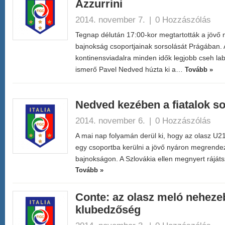
Azzurrini
2014. november 7.
|
0 Hozzászólás
Tegnap délután 17:00-kor megtartották a jövő 
bajnokság csoportjainak sorsolását Prágában. 
kontinensviadalra minden idők legjobb cseh labd
ismerő Pavel Nedved húzta ki a…
Tovább »
Nedved kezében a fiatalok s
2014. november 6.
|
0 Hozzászólás
A mai nap folyamán derül ki, hogy az olasz U21-
egy csoportba kerülni a jövő nyáron megrende
bajnokságon. A Szlovákia ellen megnyert ráját
Tovább »
Conte: az olasz meló neheze
klubedzőség