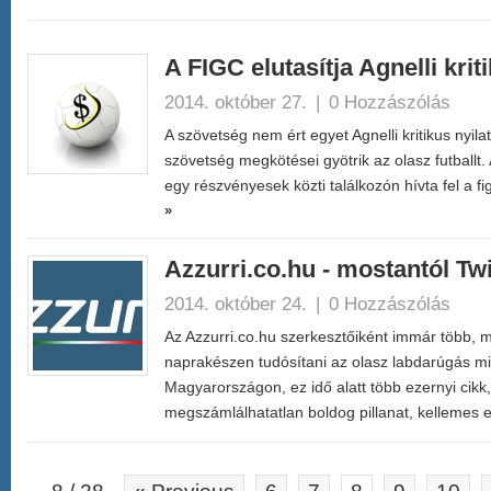
A FIGC elutasítja Agnelli krit
2014. október 27.
|
0 Hozzászólás
A szövetség nem ért egyet Agnelli kritikus nyila
szövetség megkötései gyötrik az olasz futballt
egy részvényesek közti találkozón hívta fel a 
»
Azzurri.co.hu - mostantól Twi
2014. október 24.
|
0 Hozzászólás
Az Azzurri.co.hu szerkesztőiként immár több, 
naprakészen tudósítani az olasz labdarúgás 
Magyarországon, ez idő alatt több ezernyi cikk,
megszámlálhatatlan boldog pillanat, kelleme