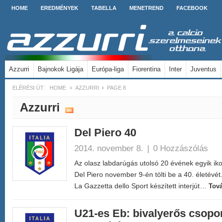
HOME
EREDMÉNYEK
TABELLA
MENETREND
FACEBOOK
Azzurri
Bajnokok Ligája
Európa-liga
Fiorentina
Inter
Juventus
ELÉRÉSI ÚT:
HOME
AZZURRI
PAGE 8
Azzurri
Del Piero 40
2014. november 8.
|
0 Hozzászólás
Az olasz labdarúgás utolsó 20 évének egyik iko
Del Piero november 9-én tölti be a 40. életévé
La Gazzetta dello Sport készített interjút…
Tov
U21-es Eb: bivalyerős csopo