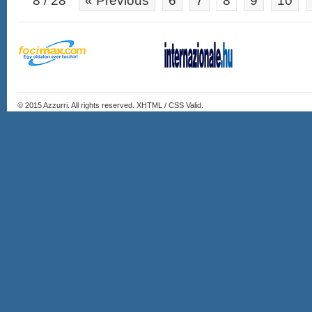
8 / 28
« Previous
6
7
8
9
10
© 2015
Azzurri
. All rights reserved. XHTML / CSS Valid.