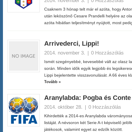
2014. november 3.
|
0 Hozzászólás
Csaknem 3 hónap telt már el azóta, hogy Anton
után leköszönő Cesare Prandelli helyére az ola
azóta hibátlan teljesítményt nyújtott, most pe
Arrivederci, Lippi!
2014. november 3.
|
0 Hozzászólás
Ismét szegényebbé, kevesebbé vált az olasz l
során. Minden idők egyik legjobb és legsikeres
Lippi bejelentette visszavonulását. A 66 éves k
Tovább »
Aranylabda: Pogba és Conte a
2014. október 28.
|
0 Hozzászólás
Kihirdették a 2014-es Aranylabda várományosai
listáját. A névsoron két Serie A-t képviselő jelöl
játékosok, valamint egyet az edzők között.