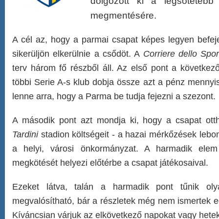
dolgozott ki a legsötétebb
megmentésére.
A cél az, hogy a parmai csapat képes legyen befeje
sikerüljön elkerülnie a csődöt. A
Corriere dello Spor
terv három fő részből áll. Az első pont a következ
többi Serie A-s klub dobja össze azt a pénz mennyi
lenne arra, hogy a Parma be tudja fejezni a szezont.
A második pont azt mondja ki, hogy a csapat ott
Tardini
stadion költségeit - a hazai mérkőzések lebon
a helyi, városi önkormányzat. A harmadik elem
megkötését helyezi előtérbe a csapat játékosaival.
Ezeket látva, talán a harmadik pont tűnik ol
megvalósítható, bár a részletek még nem ismertek e
Kíváncsian várjuk az elkövetkező napokat vagy hete