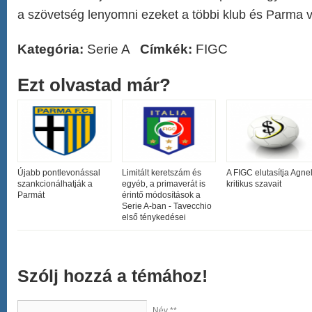
a szövetség lenyomni ezeket a többi klub és Parma v
Kategória:
Serie A
Címkék:
FIGC
Ezt olvastad már?
Újabb pontlevonással
Limitált keretszám és
A FIGC elutasítja Agnel
szankcionálhatják a
egyéb, a primaverát is
kritikus szavait
Parmát
érintő módosítások a
Serie A-ban - Tavecchio
első ténykedései
Szólj hozzá a témához!
Név **